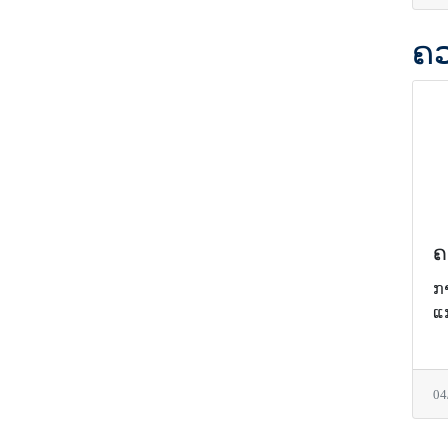
ຄວ
ຄ
ກ
ແ
04