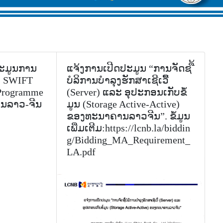
ປະມູນການ
ແຈ້ງການເປີດປະມູນ “ການຈັດຊ ື້
ນ SWIFT
ບໍລິການບໍາລຸງຮັກສາເຊີເວີື້
 Programme
(Server) ແລະ ອຸປະກອນເກັບຂໍໍ້
ນລາວ-ຈີນ
ມູນ (Storage Active-Active)
ຂອງທະນາຄານລາວຈີນ”. ຂໍ້ມູນ
ເພີ່ມເຕີມ:https://lcnb.la/biddin
g/Bidding_MA_Requirement_
LA.pdf