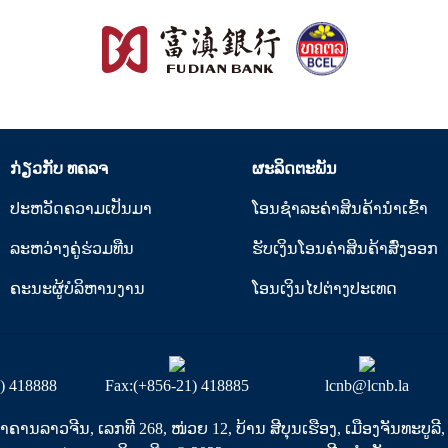
ກ່ຽວກັບ ທຄລຈ
ຜະລິດຕະພັນ
ປະຫວັດຄວາມເປັນມາ
ໂອນຊໍາລະຄ່າສິນຄ້ານໍາເຂົ້າ
ລະຫວ່າງຄູ່ຮ່ວມທືນ
ຮັບເງິນໂອນຄ່າສິນຄ້າສົ່ງອອກ
ຄະນະຜູ້ບໍລິຫານງານ
ໂອນເງິນໄປຕ່າງປະເທດ
1) 418888
Fax:(+856-21) 418885
lcnb@lcnb.la
ານລາວຈີນ, ເລກທີ 268, ໜ່ວຍ 12, ບ້ານ ສີບຸນເຮືອງ, ເມືອງຈັນທະບູລ