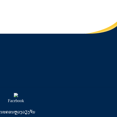
Facebook
ີ, ນະຄອນຫຼວງວຽງຈັນ