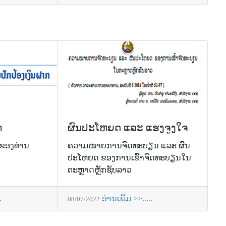
ກ
ຜົນປະໂຫຍດ ແລະ ແຮງຈູງໃຈ
ກຂອງທ່ານ
ຄວາມໝາຍການຈົດທະບຽນ ແລະ ຜົນ
ປະໂຫຍດ ຂອງການເຂົ້າຈົດທະບຽນໃນ
ຕະຫຼາດຫຼັກຊັບລາວ
.
ອ່ານເພີ່ມ >>.....
08/07/2022