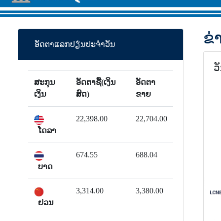
ຂ່
ອັດຕາແລກປຽ່ນປະຈຳວັນ
ວ
ສະກຸນ
ອັດຕາຊື້(ເງິນ
ອັດຕາ
ເງິນ
ສົດ)
ຂາຍ
22,398.00
22,704.00
ໂດລາ
674.55
688.04
ບາດ
3,314.00
3,380.00
ຢວນ