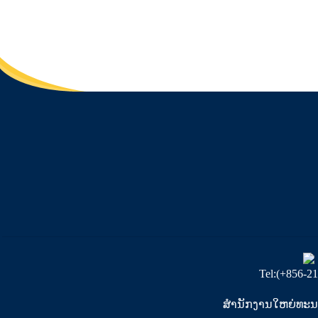
Tel:(+856-2
ສຳນັກງານໃຫຍ່ທະນາຄ