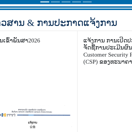
າວສານ & ການປະກາດແຈ້ງການ
ັນເຂົ້າພັນສາ2026
ແຈ້ງການ ການເປີດ
ຈັດຊື້ການປະເມີນຜົ
Customer Security
(CSP) ຂອງທະນາຄາ