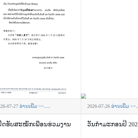
026-07-27
ອ່ານເພີ່ມ >>.....
2026-07-26
ອ່ານເພີ່ມ >>..
ປີດຮັບສະໝັກເພື່ອນຮ່ວມງານ
ວັນກຳມະກອນປີ 202