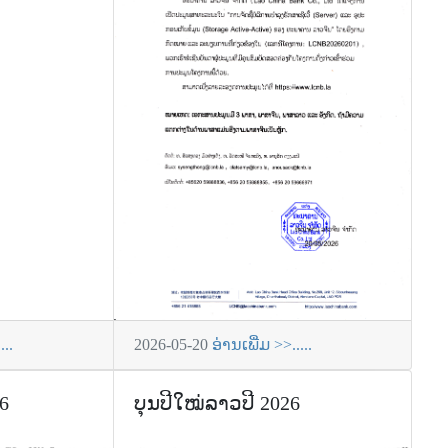
...
2026-05-20
ອ່ານເພີ່ມ >>.....
6
ບຸນປີໃໝ່ລາວປີ 2026