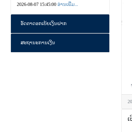
2026-08-07 15:45:00
ອ່ານເພີ່ມ...
ອັດຕາດອກເບ້ຍເງິນຝາກ
ສະຖານະການເງີນ
2
ເ