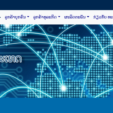
ລູກຄ້າບຸກຄົນ
ລູກຄ້າທຸລະກິດ
ຜະລິດຕະພັນ
ກ່ຽວກັບ ທ