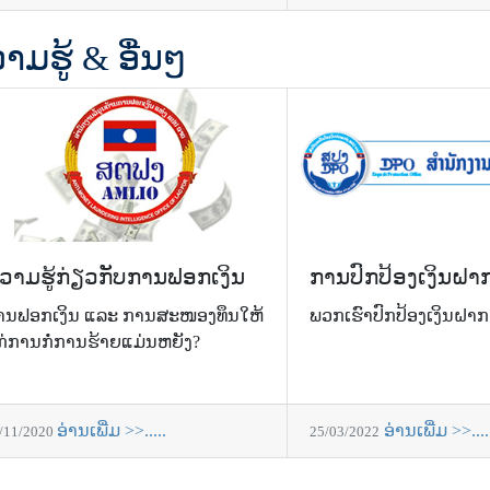
າມຮູ້ & ອື່ນໆ
ວາມຮູ້ກ່ຽວກັບການຟອກເງິນ
ການປົກປ້ອງເງິນຝາ
ານຟອກເງິນ ແລະ ການສະໜອງທຶນໃຫ້
ພວກເຮົາປົກປ້ອງເງິນຝາ
ກ່ການກໍ່ການຮ້າຍແມ່ນຫຍັງ?
ອ່ານເພີ່ມ >>.....
ອ່ານເພີ່ມ >>....
/11/2020
25/03/2022