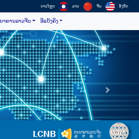
ດາວໂຫຼດ
ລາວ
ຈີນ
ອັງກິດ
ະນາຄານລາວຈີນ
ອີແບັງຄິງ
ໄປຕໍ່