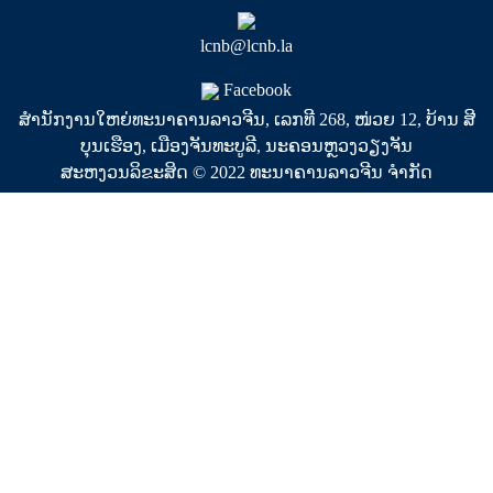
lcnb@lcnb.la
Facebook
ສຳນັກງານໃຫຍ່ທະນາຄານລາວຈີນ, ເລກທີ 268, ໜ່ວຍ 12, ບ້ານ ສີ
ບຸນເຮືອງ, ເມືອງຈັນທະບູລີ, ນະຄອນຫຼວງວຽງຈັນ
ສະຫງວນລິຂະສິດ © 2022 ທະນາຄານລາວຈີນ ຈໍາກັດ