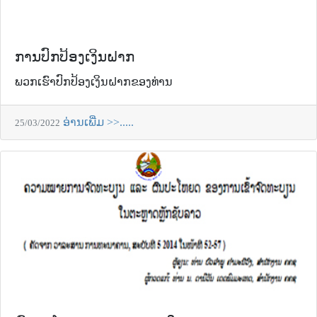
ການປົກປ້ອງເງິນຝາກ
ພວກເຮົາປົກປ້ອງເງິນຝາກຂອງທ່ານ
ອ່ານເພີ່ມ >>.....
25/03/2022