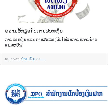
ຄວາມຮູ້ກ່ຽວກັບການຟອກເງິນ
ການຟອກເງິນ ແລະ ການສະໜອງທຶນໃຫ້ແກ່ການກໍ່ການຮ້າຍ
ແມ່ນຫຍັງ?
ອ່ານເພີ່ມ >>.....
04/11/2020