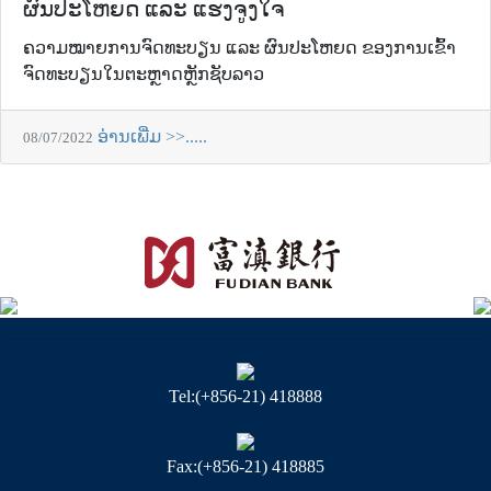
ຜົນປະໂຫຍດ ແລະ ແຮງຈູງໃຈ
ຄວາມໝາຍການຈົດທະບຽນ ແລະ ຜົນປະໂຫຍດ ຂອງການເຂົ້າ
ຈົດທະບຽນໃນຕະຫຼາດຫຼັກຊັບລາວ
ອ່ານເພີ່ມ >>.....
08/07/2022
Tel:(+856-21) 418888
Fax:(+856-21) 418885