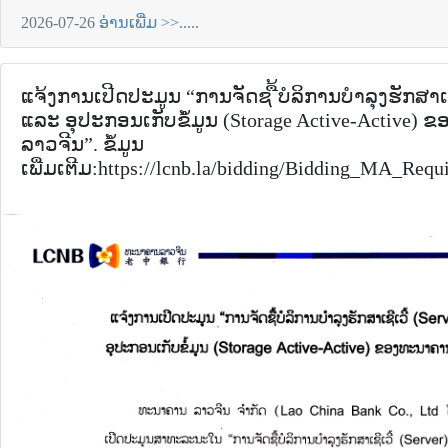
2026-07-26
ອ່ານເພີ່ມ >>.....
ແຈ້ງການເປີດປະມູນ “ການຈັດຊ ື້ບໍລິການບໍາລຸງຮັກສາເຊີເ
ແລະ ອຸປະກອນເກັບຂໍໍ້ມູນ (Storage Active-Active)
ລາວຈີນ”. ຂໍ້ມູນ
ເພີ່ມເຕີມ:https://lcnb.la/bidding/Bidding_MA_Req