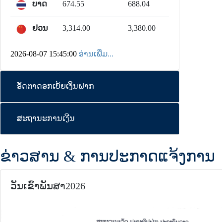
ບາດ
674.55
688.04
ຢວນ
3,314.00
3,380.00
2026-08-07 15:45:00
ອ່ານເພີ່ມ...
ອັດຕາດອກເບ້ຍເງິນຝາກ
ສະຖານະການເງີນ
ຂ່າວສານ & ການປະກາດແຈ້ງການ
ວັນເຂົ້າພັນສາ2026