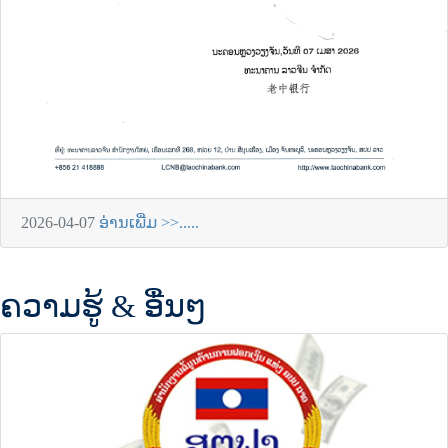
2026-04-07
ອ່ານເພີ່ມ >>.....
ຄວາມຮູ້ & ອື່ນໆ