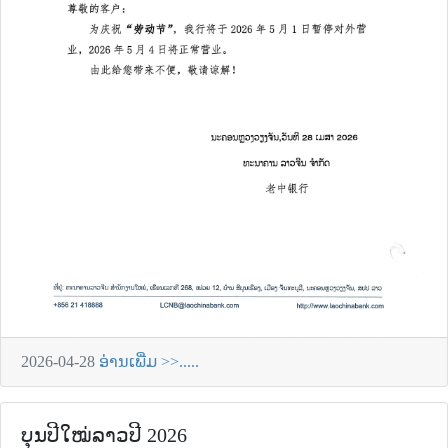
2026-04-28
ອ່ານເພີ່ມ >>.....
ບຸນປີໃໝ່ລາວປີ 2026