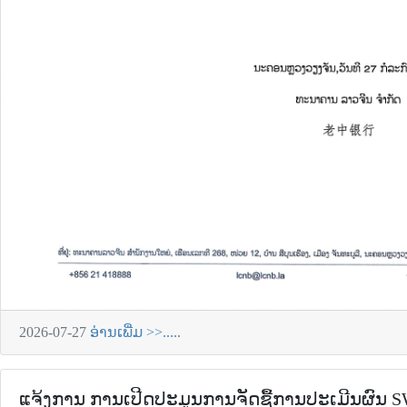
2026-07-27
ອ່ານເພີ່ມ >>.....
ແຈ້ງການ ການເປີດປະມູນການຈັດຊື້ການປະເມີນຜົນ S