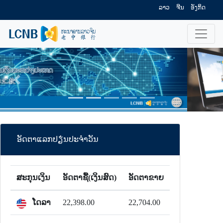
ລາວ
ຈີນ
ອັງກິດ
ກັບຄືນ
ໄປຕໍ່
ອັດຕາແລກປຽ່ນປະຈຳວັນ
ສະກຸນເງິນ
ອັດຕາຊື້(ເງິນສົດ)
ອັດຕາຂາຍ
ໂດລາ
22,398.00
22,704.00