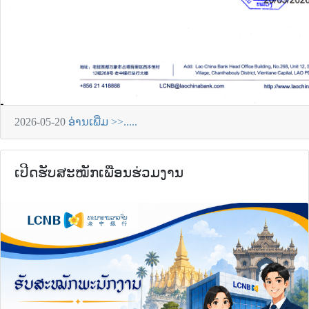
2026-05-20
ອ່ານເພີ່ມ >>.....
ເປີດຮັບສະໝັກເພື່ອນຮ່ວມງານ