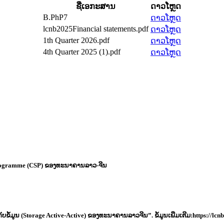
ຊື່ເອກະສານ
ດາວໂຫຼດ
B.PhP7
ດາວໂຫຼດ
lcnb2025Financial statements.pdf
ດາວໂຫຼດ
1th Quarter 2026.pdf
ດາວໂຫຼດ
4th Quarter 2025 (1).pdf
ດາວໂຫຼດ
Programme (CSP) ຂອງທະນາຄານລາວ-ຈີນ
ກັບຂໍໍ້ມູນ (Storage Active-Active) ຂອງທະນາຄານລາວຈີນ”. ຂໍ້ມູນເພີ່ມເຕີມ:https:/