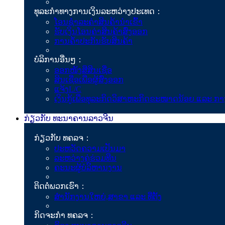
ທຸລະກຳທາງການເງິນລະຫວ່າງປະເທດ：
ໂອນຊໍາລະຄ່າສິນຄ້ານໍາເຂົ້າ
ຮັບເງິນໂອນຄ່າສິນຄ້າສົ່ງອອກ
ການຄ້ຳປະກັນຮັບສິນຄ້າ
ບໍລິການອື່ນໆ：
ອອກໜັງສືສິນເຊື່ອ
ສິນເຊື່ອເພື່ອຜູ້ສົ່ງອອກ
ແຈ້ງL/C
ເງິນກູ້ເພື່ອທຸລະກິດວິສາຫະກິດຂະໜາດນ້ອຍ ແລະ ກາ
ກ່ຽວກັບ ທະນາຄານລາວຈີນ
ກ່ຽວກັບ ທຄລຈ：
ປະຫວັດຄວາມເປັນມາ
ລະຫວ່າງຄູ່ຮ່ວມທືນ
ຄະນະຜູ້ບໍລິຫານງານ
ຕິດຕໍ່ພວກເຮົາ：
ສຳນັກງານໃຫຍ່,ສາຂາ ແລະ ທີ່ຕັ້ງ
ກິດຈະກຳ ທຄລຈ：