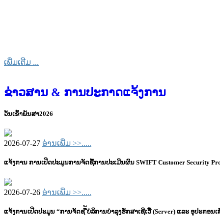
ເພີ່ມເຕີມ ...
ຂ່າວສານ & ການປະກາດແຈ້ງການ
ວັນເຂົ້າພັນສາ2026
2026-07-27
ອ່ານເພີ່ມ >>.....
ແຈ້ງການ ການເປີດປະມູນການຈັດຊື້ການປະເມີນຜົນ SWIFT Customer Security 
2026-07-26
ອ່ານເພີ່ມ >>.....
ແຈ້ງການເປີດປະມູນ “ການຈັດຊ ື້ບໍລິການບໍາລຸງຮັກສາເຊີເວີື້ (Server) ແລະ ອຸປະກອນເ