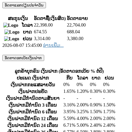
ອັດຕາແລກປຽ່ນປະຈຳວັນ
ສະກຸນເງິນ
ອັດຕາຊື້(ເງິນສົດ)
ອັດຕາຂາຍ
22,398.00
22,704.00
ໂດລາ
674.55
688.04
ບາດ
3,314.00
3,380.00
ຢວນ
2026-08-07 15:45:00
ອ່ານເພີ່ມ...
ອັດຕາດອກເບ້ຍເງິນຝາກ
ລູກຄ້າບຸກຄົນ ເງິນຝາກ (ອັດຕາດອກເບ້ຍ % ຕໍ່ປີ)
ປະເພດ ເງິນຝາກ
ກີບ
ໂດລາ
ບາດ
ຢວນ
0%
0%
0%
0%
ເງິນຝາກກະແສລາຍວັນ
1.65%
1.20%
0.30%
0.30%
ເງິນຝາກປະຢັດ
-
-
-
-
ເງິນຝາກມີກຳນົດຕາມສັນຍາ
3.16%
2.00%
0.90%
1.50%
ເງິນຝາກມີກຳນົດ 3 ເດືອນ
3.95%
3.25%
1.50%
1.75%
ເງິນຝາກມີກຳນົດ 6 ເດືອນ
5.59%
4.00%
2.00%
2.00%
ເງິນຝາກມີກຳນົດ 12 ເດືອນ
6.71%
5.00%
2.40%
2.40%
ເງິນຝາກມີກຳນົດ 24 ເດືອນ
6.77%
6.50%
2.80%
2.80%