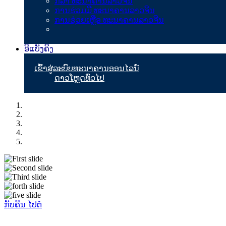
ກິລາ ທະນາຄານລາວຈີນ
ການຮ່ວມມື ທະນາຄານລາວຈີນ
ການຊ່ວຍເຫຼືອ ທະນາຄານລາວຈີນ
ອີແບັງຄິງ
ເຂົ້າສູ່ລະບົບທະນາຄານອອນໄລນ໌
ດາວໂຫຼດທົ່ວໄປ
ກັບຄືນ
ໄປຕໍ່