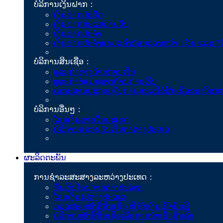
ບໍລິການເງິນຝາກ：
ເງິນຝາກປະຢັດ
ເງິນຝາກກະແສລາຍວັນ
ເງິນຝາກປະຈຳ
ເງິນຝາກປະຈໍາແບບແຈ້ງກ່ອນລ່ວງຫນ້າ 1 ວັນ ແລະ 7 
ບໍລິການສິນເຊື່ອ：
ທຸລະກໍາທາງດ້ານການເງີນ
ທຸລະກໍາບໍ່ແມ່ນທາງດ້ານການເງິນ
ເອກະສານປະກອບໃນການສະເໜີຂໍສິນເຊື່ອຂອງວິສະ
ບໍລິການອື່ນໆ：
ໂອນເງິນພາຍໃນປະເທດ
ບໍລິການແລກປ່ຽນເງິນຕາຕ່າງປະເທດ
ຜະລິດຕະພັນ
ການຊຳລະສະ​ສາງລະຫວ່າງປະເທດ：
ຮັບເງິນໂອນຈາກຕ່າງປະເທດ
ໂອນເງິນໄປຕ່າງປະເທດ
ກວດສອບໜັງສື​ສິນ​ເຊື່ອ ຫຼື ຮັບເງິນເຂົ້າບັນຊີ
ບໍລິການ​ໜັງສື​ສິນ​ເຊື່ອ​ເພື່ອ​ການ​ນຳ​ເຂົ້າສິນຄ້າ