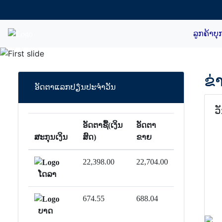
ລູກຄ້າບຸ
ກັບຄືນ
ຂ່
ອັດຕາແລກປຽ່ນປະຈຳວັນ
ວ
ອັດຕາຊື້(ເງິນ
ອັດຕາ
ສະກຸນເງິນ
ສົດ)
ຂາຍ
22,398.00
22,704.00
ໂດລາ
674.55
688.04
ບາດ