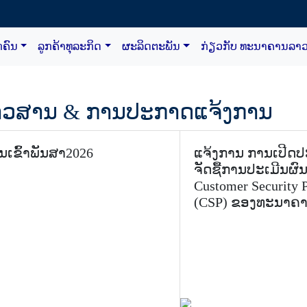
ກຄົນ
ລູກຄ້າທຸລະກິດ
ຜະລິດຕະພັນ
ກ່ຽວກັບ ທະນາຄານລາວ
າວສານ & ການປະກາດແຈ້ງການ
ັນເຂົ້າພັນສາ2026
ແຈ້ງການ ການເປີດ
ຈັດຊື້ການປະເມີນຜົ
Customer Security
(CSP) ຂອງທະນາຄາ