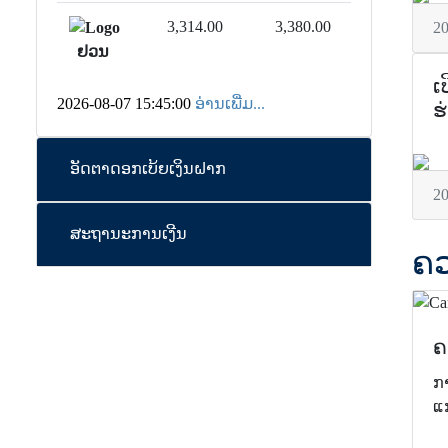
3,314.00
3,380.00
2
ຢວນ
ເ
2026-08-07 15:45:00
ອ່ານເພີ່ມ...
ຮ
ອັດຕາດອກເບ້ຍເງິນຝາກ
2
ສະຖານະການເງີນ
ຄວ
ຄ
ກ
ແ