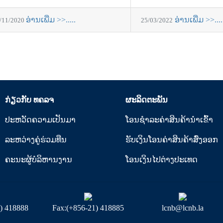
ອ່ານເພີ່ມ >>.....
ອ່ານເພີ່ມ >>....
/11/2020
25/03/2022
ກ່ຽວກັບ ທຄລຈ
ຜະລິດຕະພັນ
ປະຫວັດຄວາມເປັນມາ
ໂອນຊໍາລະຄ່າສິນຄ້ານໍາເຂົ້າ
ລະຫວ່າງຄູ່ຮ່ວມທືນ
ຮັບເງິນໂອນຄ່າສິນຄ້າສົ່ງອອກ
ຄະນະຜູ້ບໍລິຫານງານ
ໂອນເງິນໄປຕ່າງປະເທດ
1) 418888
Fax:(+856-21) 418885
lcnb@lcnb.la