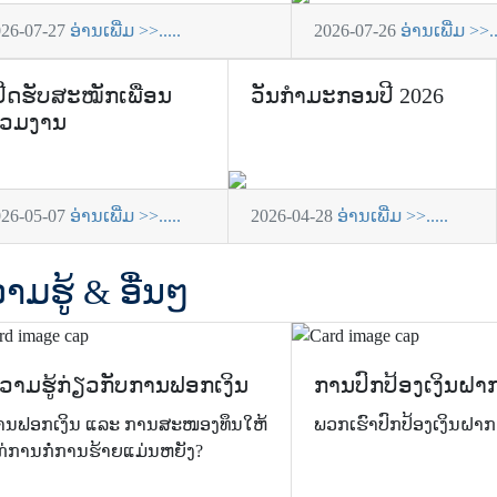
026-07-27
ອ່ານເພີ່ມ >>.....
2026-07-26
ອ່ານເພີ່ມ >>..
ປີດຮັບສະໝັກເພື່ອນ
ວັນກຳມະກອນປີ 2026
່ວມງານ
026-05-07
ອ່ານເພີ່ມ >>.....
2026-04-28
ອ່ານເພີ່ມ >>.....
າມຮູ້ & ອື່ນໆ
ວາມຮູ້ກ່ຽວກັບການຟອກເງິນ
ການປົກປ້ອງເງິນຝາ
ານຟອກເງິນ ແລະ ການສະໜອງທຶນໃຫ້
ພວກເຮົາປົກປ້ອງເງິນຝາ
ກ່ການກໍ່ການຮ້າຍແມ່ນຫຍັງ?