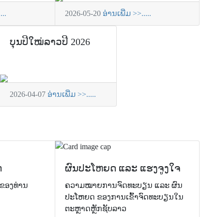
...
2026-05-20
ອ່ານເພີ່ມ >>.....
ບຸນປີໃໝ່ລາວປີ 2026
2026-04-07
ອ່ານເພີ່ມ >>.....
ກ
ຜົນປະໂຫຍດ ແລະ ແຮງຈູງໃຈ
ກຂອງທ່ານ
ຄວາມໝາຍການຈົດທະບຽນ ແລະ ຜົນ
ປະໂຫຍດ ຂອງການເຂົ້າຈົດທະບຽນໃນ
ຕະຫຼາດຫຼັກຊັບລາວ