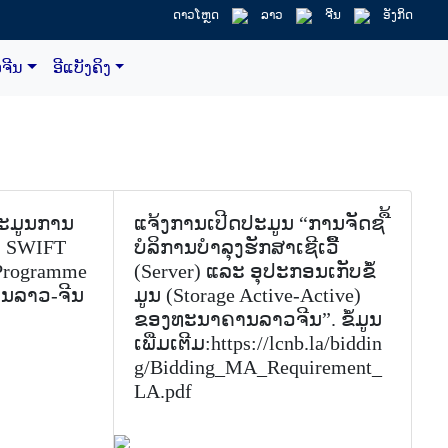
ດາວໂຫຼດ
ລາວ
ຈີນ
ອັງກິດ
ຈີນ
ອີແບັງຄິງ
ໄປຕໍ່
ປະມູນການ
ແຈ້ງການເປີດປະມູນ “ການຈັດຊ ື້
ນ SWIFT
ບໍລິການບໍາລຸງຮັກສາເຊີເວີື້
 Programme
(Server) ແລະ ອຸປະກອນເກັບຂໍໍ້
ນລາວ-ຈີນ
ມູນ (Storage Active-Active)
ຂອງທະນາຄານລາວຈີນ”. ຂໍ້ມູນ
ເພີ່ມເຕີມ:https://lcnb.la/biddin
g/Bidding_MA_Requirement_
LA.pdf