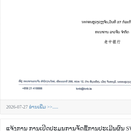
2026-07-27
ອ່ານເພີ່ມ >>.....
ແຈ້ງການ ການເປີດປະມູນການຈັດຊື້ການປະເມີນຜົນ S