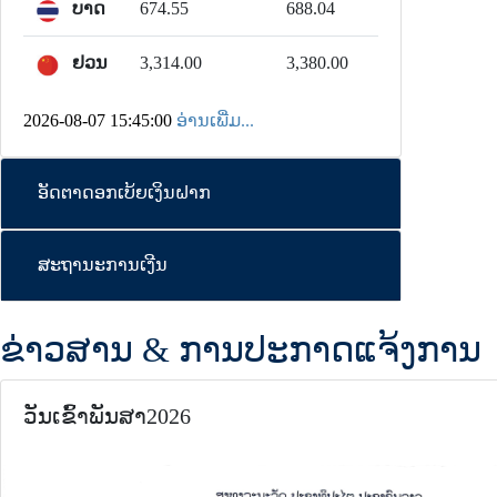
ບາດ
674.55
688.04
ຢວນ
3,314.00
3,380.00
2026-08-07 15:45:00
ອ່ານເພີ່ມ...
ອັດຕາດອກເບ້ຍເງິນຝາກ
ສະຖານະການເງີນ
ຂ່າວສານ & ການປະກາດແຈ້ງການ
ວັນເຂົ້າພັນສາ2026