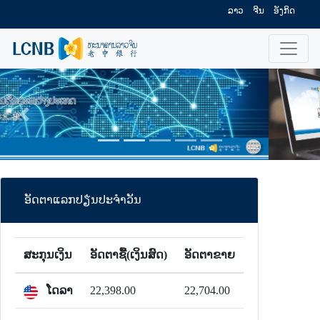
ລາວ
ຈີນ
ອັງກິດ
ກັບຄືນ
ໄປຕໍ່
ອັດຕາແລກປຽ່ນປະຈຳວັນ
ສະກຸນເງິນ
ອັດຕາຊື້(ເງິນສົດ)
ອັດຕາຂາຍ
ໂດລາ
22,398.00
22,704.00