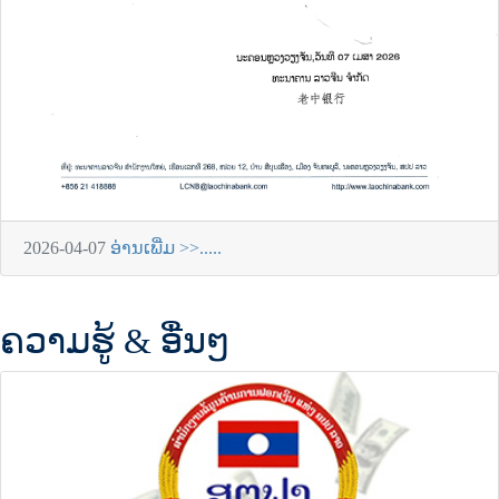
2026-04-07
ອ່ານເພີ່ມ >>.....
ຄວາມຮູ້ & ອື່ນໆ