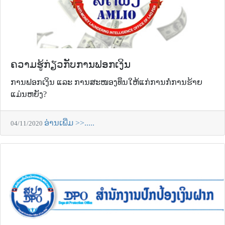
ຄວາມຮູ້ກ່ຽວກັບການຟອກເງິນ
ການຟອກເງິນ ແລະ ການສະໜອງທຶນໃຫ້ແກ່ການກໍ່ການຮ້າຍ
ແມ່ນຫຍັງ?
ອ່ານເພີ່ມ >>.....
04/11/2020