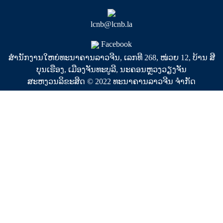
lcnb@lcnb.la
Facebook
ສຳນັກງານໃຫຍ່ທະນາຄານລາວຈີນ, ເລກທີ 268, ໜ່ວຍ 12, ບ້ານ ສີ
ບຸນເຮືອງ, ເມືອງຈັນທະບູລີ, ນະຄອນຫຼວງວຽງຈັນ
ສະຫງວນລິຂະສິດ © 2022 ທະນາຄານລາວຈີນ ຈໍາກັດ