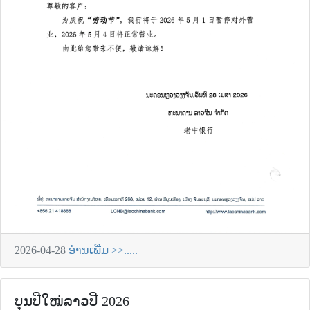
2026-04-28
ອ່ານເພີ່ມ >>.....
ບຸນປີໃໝ່ລາວປີ 2026