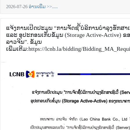
2026-07-26
ອ່ານເພີ່ມ >>.....
ແຈ້ງການເປີດປະມູນ “ການຈັດຊ ື້ບໍລິການບໍາລຸງຮັກສາເຊີເ
ແລະ ອຸປະກອນເກັບຂໍໍ້ມູນ (Storage Active-Active)
ລາວຈີນ”. ຂໍ້ມູນ
ເພີ່ມເຕີມ:https://lcnb.la/bidding/Bidding_MA_Req