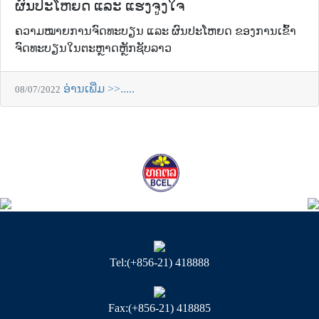
ຜົນປະໂຫຍດ ແລະ ແຮງຈູງໃຈ
ຄວາມໝາຍການຈົດທະບຽນ ແລະ ຜົນປະໂຫຍດ ຂອງການເຂົ້າ
ຈົດທະບຽນໃນຕະຫຼາດຫຼັກຊັບລາວ
ອ່ານເພີ່ມ >>.....
08/07/2022
Tel:(+856-21) 418888
Fax:(+856-21) 418885