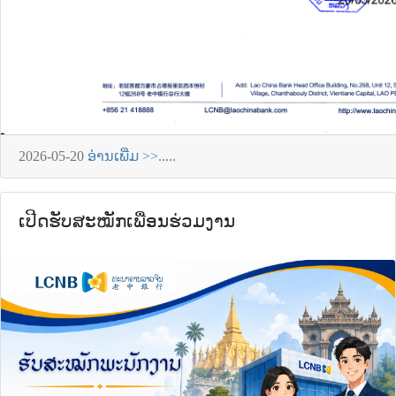
2026-05-20
ອ່ານເພີ່ມ >>.....
ເປີດຮັບສະໝັກເພື່ອນຮ່ວມງານ