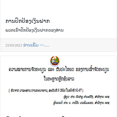
ການປົກປ້ອງເງິນຝາກ
ພວກເຮົາປົກປ້ອງເງິນຝາກຂອງທ່ານ
ອ່ານເພີ່ມ >>.....
25/03/2022