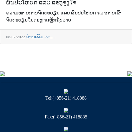
ຜົນປະໂຫຍດ ແລະ ແຮງຈູງໃຈ
ຄວາມໝາຍການຈົດທະບຽນ ແລະ ຜົນປະໂຫຍດ ຂອງການເຂົ້າ
ຈົດທະບຽນໃນຕະຫຼາດຫຼັກຊັບລາວ
ອ່ານເພີ່ມ >>.....
08/07/2022
Tel:(+856-21) 418888
Fax:(+856-21) 418885