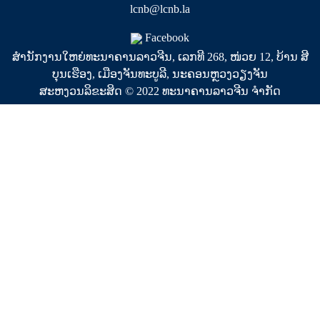
lcnb@lcnb.la
Facebook
ສຳນັກງານໃຫຍ່ທະນາຄານລາວຈີນ, ເລກທີ 268, ໜ່ວຍ 12, ບ້ານ ສີ
ບຸນເຮືອງ, ເມືອງຈັນທະບູລີ, ນະຄອນຫຼວງວຽງຈັນ
ສະຫງວນລິຂະສິດ © 2022 ທະນາຄານລາວຈີນ ຈໍາກັດ