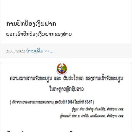
ການປົກປ້ອງເງິນຝາກ
ພວກເຮົາປົກປ້ອງເງິນຝາກຂອງທ່ານ
ອ່ານເພີ່ມ >>.....
25/03/2022