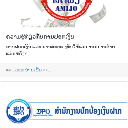
ຄວາມຮູ້ກ່ຽວກັບການຟອກເງິນ
ການຟອກເງິນ ແລະ ການສະໜອງທຶນໃຫ້ແກ່ການກໍ່ການຮ້າຍ
ແມ່ນຫຍັງ?
ອ່ານເພີ່ມ >>.....
04/11/2020