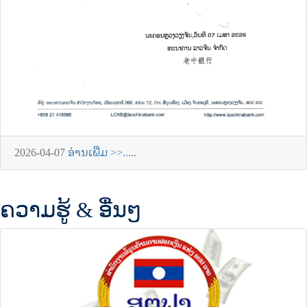
2026-04-07
ອ່ານເພີ່ມ >>.....
ຄວາມຮູ້ & ອື່ນໆ