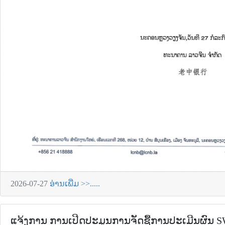
2026-07-27
ອ່ານເພີ່ມ >>.....
ແຈ້ງການ ການເປີດປະມູນການຈັດຊື້ການປະເມີນຜົນ S