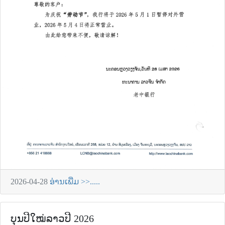
2026-04-28
ອ່ານເພີ່ມ >>.....
ບຸນປີໃໝ່ລາວປີ 2026