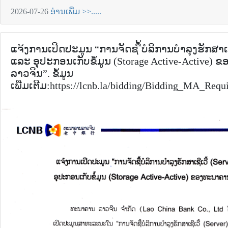
2026-07-26
ອ່ານເພີ່ມ >>.....
ແຈ້ງການເປີດປະມູນ “ການຈັດຊ ື້ບໍລິການບໍາລຸງຮັກສາເຊີເ
ແລະ ອຸປະກອນເກັບຂໍໍ້ມູນ (Storage Active-Active)
ລາວຈີນ”. ຂໍ້ມູນ
ເພີ່ມເຕີມ:https://lcnb.la/bidding/Bidding_MA_Req