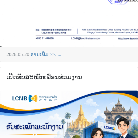
2026-05-20
ອ່ານເພີ່ມ >>.....
ເປີດຮັບສະໝັກເພື່ອນຮ່ວມງານ