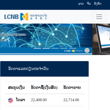
ລາວ
ຈີນ
ອັງກິດ
ກັບຄືນ
ໄປຕໍ່
ອັດຕາແລກປຽ່ນປະຈຳວັນ
ສະກຸນເງິນ
ອັດຕາຊື້(ເງິນສົດ)
ອັດຕາຂາຍ
ໂດລາ
22,408.00
22,714.00