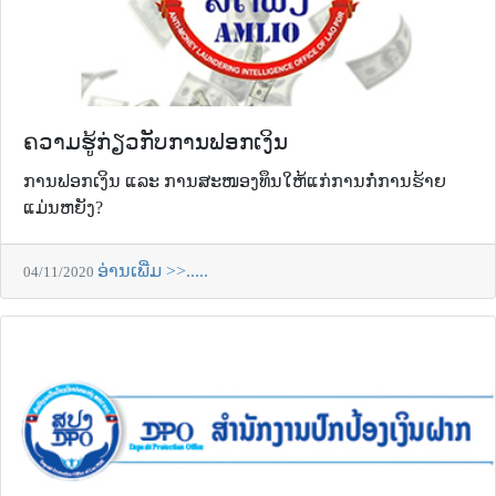
ຄວາມຮູ້ກ່ຽວກັບການຟອກເງິນ
ການຟອກເງິນ ແລະ ການສະໜອງທຶນໃຫ້ແກ່ການກໍ່ການຮ້າຍ
ແມ່ນຫຍັງ?
ອ່ານເພີ່ມ >>.....
04/11/2020