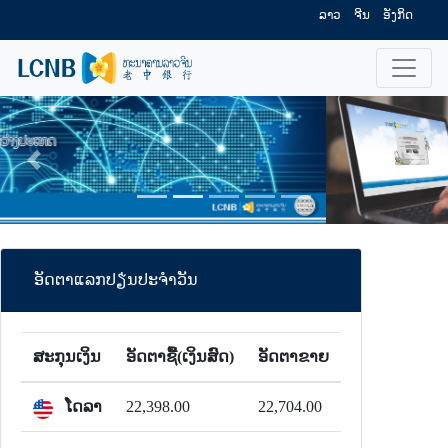
ລາວ
ຈີນ
ອັງກິດ
ກັບຄືນ
ໄປຕໍ່
ອັດຕາແລກປຽ່ນປະຈຳວັນ
ສະກຸນເງິນ
ອັດຕາຊື້(ເງິນສົດ)
ອັດຕາຂາຍ
ໂດລາ
22,398.00
22,704.00