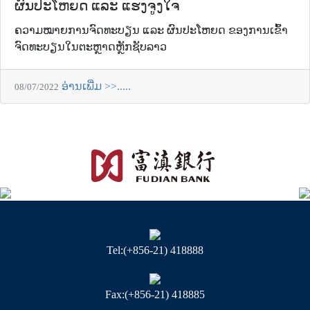
ຜົນປະໂຫຍດ ແລະ ແຮງຈູງໃຈ
ຄວາມໝາຍການຈົດທະບຽນ ແລະ ຜົນປະໂຫຍດ ຂອງການເຂົ້າ
ຈົດທະບຽນໃນຕະຫຼາດຫຼັກຊັບລາວ
ອ່ານເພີ່ມ >>.....
08/07/2022
Tel:(+856-21) 418888
Fax:(+856-21) 418885