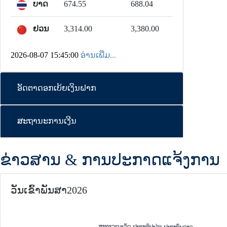
ບາດ
674.55
688.04
ຢວນ
3,314.00
3,380.00
2026-08-07 15:45:00
ອ່ານເພີ່ມ...
ອັດຕາດອກເບ້ຍເງິນຝາກ
ສະຖານະການເງີນ
ຂ່າວສານ & ການປະກາດແຈ້ງການ
ວັນເຂົ້າພັນສາ2026