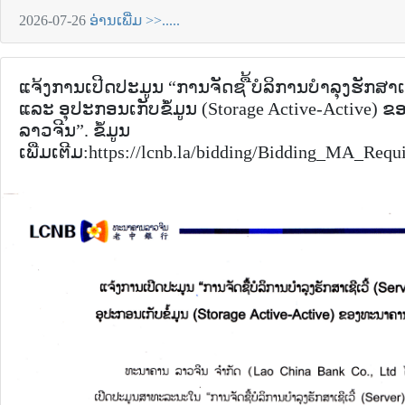
2026-07-26
ອ່ານເພີ່ມ >>.....
ແຈ້ງການເປີດປະມູນ “ການຈັດຊ ື້ບໍລິການບໍາລຸງຮັກສາເຊີເ
ແລະ ອຸປະກອນເກັບຂໍໍ້ມູນ (Storage Active-Active)
ລາວຈີນ”. ຂໍ້ມູນ
ເພີ່ມເຕີມ:https://lcnb.la/bidding/Bidding_MA_Req