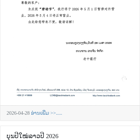
2026-04-28
ອ່ານເພີ່ມ >>.....
ບຸນປີໃໝ່ລາວປີ 2026