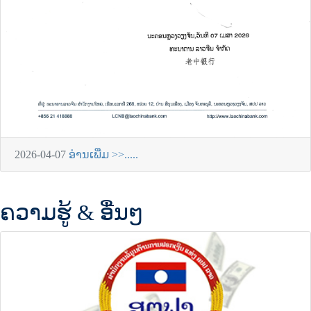
2026-04-07
ອ່ານເພີ່ມ >>.....
ຄວາມຮູ້ & ອື່ນໆ