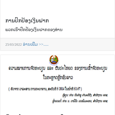
ການປົກປ້ອງເງິນຝາກ
ພວກເຮົາປົກປ້ອງເງິນຝາກຂອງທ່ານ
ອ່ານເພີ່ມ >>.....
25/03/2022