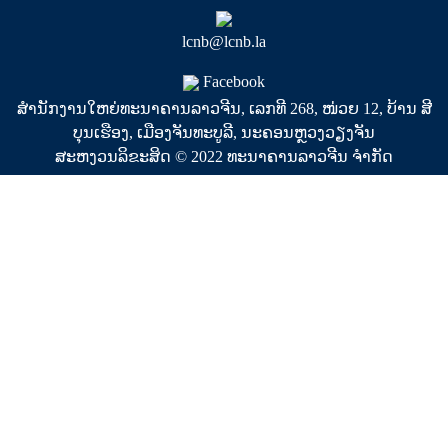
lcnb@lcnb.la
Facebook
ສຳນັກງານໃຫຍ່ທະນາຄານລາວຈີນ, ເລກທີ 268, ໜ່ວຍ 12, ບ້ານ ສີ
ບຸນເຮືອງ, ເມືອງຈັນທະບູລີ, ນະຄອນຫຼວງວຽງຈັນ
ສະຫງວນລິຂະສິດ © 2022 ທະນາຄານລາວຈີນ ຈໍາກັດ