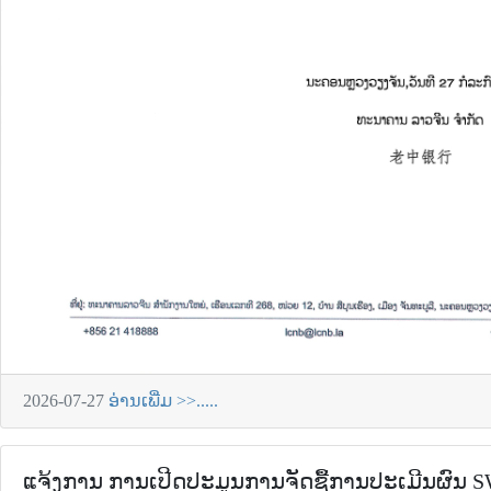
2026-07-27
ອ່ານເພີ່ມ >>.....
ແຈ້ງການ ການເປີດປະມູນການຈັດຊື້ການປະເມີນຜົນ S