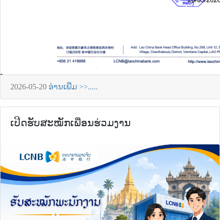
2026-05-20
ອ່ານເພີ່ມ >>.....
ເປີດຮັບສະໝັກເພື່ອນຮ່ວມງານ