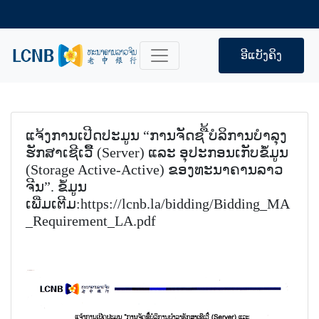
ອີແບັງຄິງ
ແຈ້ງການເປີດປະມູນ “ການຈັດຊ ື້ບໍລິການບໍາລຸງ
ຮັກສາເຊີເວີື້ (Server) ແລະ ອຸປະກອນເກັບຂໍໍ້ມູນ
(Storage Active-Active) ຂອງທະນາຄານລາວ
ຈີນ”. ຂໍ້ມູນ
ເພີ່ມເຕີມ:https://lcnb.la/bidding/Bidding_MA
_Requirement_LA.pdf