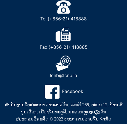
Tel:(+856-21) 418888
Fax:(+856-21) 418885
lcnb@lcnb.la
Facebook
ສຳນັກງານໃຫຍ່ທະນາຄານລາວຈີນ, ເລກທີ 268, ໜ່ວຍ 12, ບ້ານ ສີ
ບຸນເຮືອງ, ເມືອງຈັນທະບູລີ, ນະຄອນຫຼວງວຽງຈັນ
ສະຫງວນລິຂະສິດ © 2022 ທະນາຄານລາວຈີນ ຈໍາກັດ