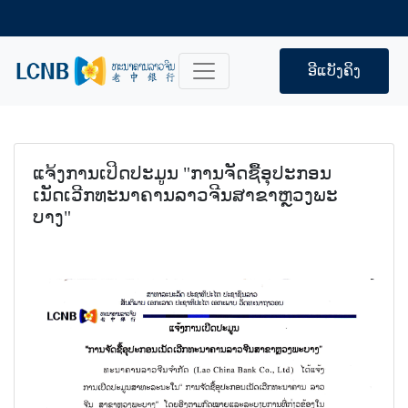
ອີແບັງຄິງ
ແຈ້ງການເປິດປະມູນ "ການຈັດຊື້ອຸປະກອນ
ເນັດເວີກທະນາຄານລາວຈີນສາຂາຫຼວງພະ
ບາງ"