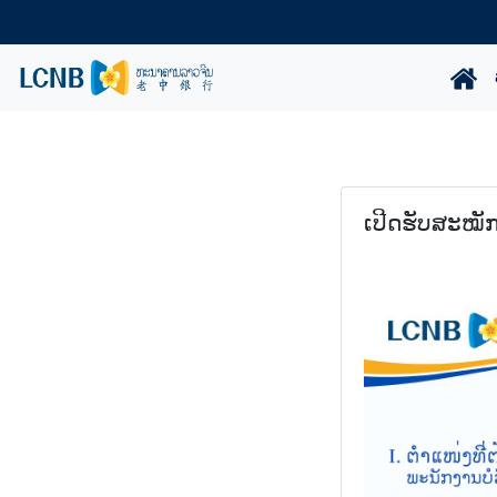
ເປີດຮັບສະໝັກ