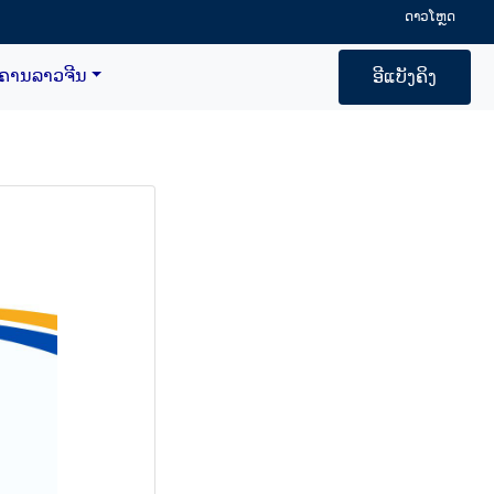
ດາວໂຫຼດ
າຄານລາວຈີນ
ອີແບັງຄິງ