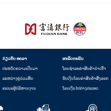
ກ່ຽວກັບ ທຄລຈ
ຜະລິດຕະພັນ
ປະຫວັດຄວາມເປັນມາ
ໂອນຊໍາລະຄ່າສິນຄ້ານໍາເຂົ້າ
ລະຫວ່າງຄູ່ຮ່ວມທືນ
ຮັບເງິນໂອນຄ່າສິນຄ້າສົ່ງອອກ
ຄະນະຜູ້ບໍລິຫານງານ
ໂອນເງິນໄປຕ່າງປະເທດ