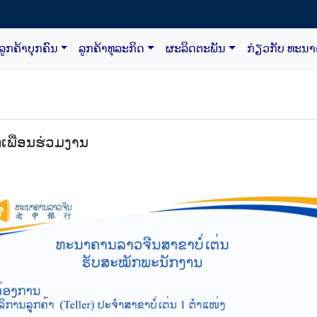
ລູກຄ້າບຸກຄົນ
ລູກຄ້າທຸລະກິດ
ຜະລິດຕະພັນ
ກ່ຽວກັບ ທະນ
ເພື່ອນຮ່ວມງານ